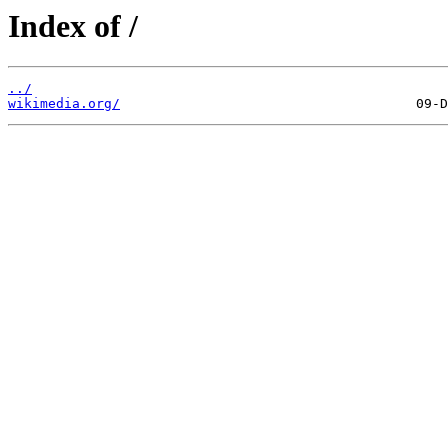
Index of /
../
wikimedia.org/